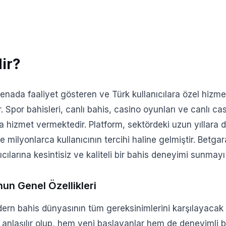
ir?
renada faaliyet gösteren ve Türk kullanıcılara özel hizme
 Spor bahisleri, canlı bahis, casino oyunları ve canlı casi
ına hizmet vermektedir. Platform, sektördeki uzun yıllara
ve milyonlarca kullanıcının tercihi haline gelmiştir. Betga
ıcılarına kesintisiz ve kaliteli bir bahis deneyimi sunmay
un Genel Özellikleri
ern bahis dünyasının tüm gereksinimlerini karşılayacak ş
anlaşılır olup, hem yeni başlayanlar hem de deneyimli bah