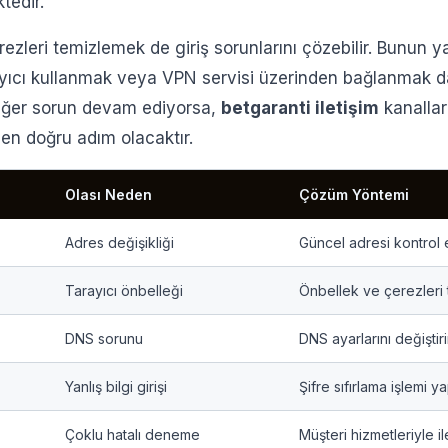
tedir.
rezleri temizlemek de giriş sorunlarını çözebilir. Bunun y
arayıcı kullanmak veya VPN servisi üzerinden bağlanmak d
 Eğer sorun devam ediyorsa,
betgaranti iletişim
kanallar
 en doğru adım olacaktır.
Olası Neden
Çözüm Yöntemi
Adres değişikliği
Güncel adresi kontrol 
Tarayıcı önbelleği
Önbellek ve çerezleri 
DNS sorunu
DNS ayarlarını değiştiri
Yanlış bilgi girişi
Şifre sıfırlama işlemi y
Çoklu hatalı deneme
Müşteri hizmetleriyle i