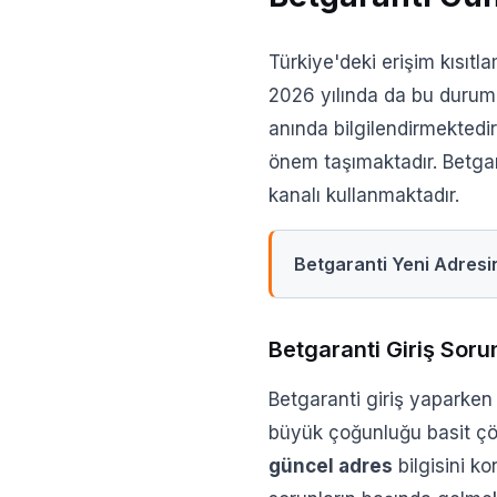
Türkiye'deki erişim kısıtl
2026 yılında da bu durum 
anında bilgilendirmektedi
önem taşımaktadır. Betgara
kanalı kullanmaktadır.
Betgaranti Yeni Adresin
Betgaranti Giriş Soru
Betgaranti giriş yaparken 
büyük çoğunluğu basit çözü
güncel adres
bilgisini ko