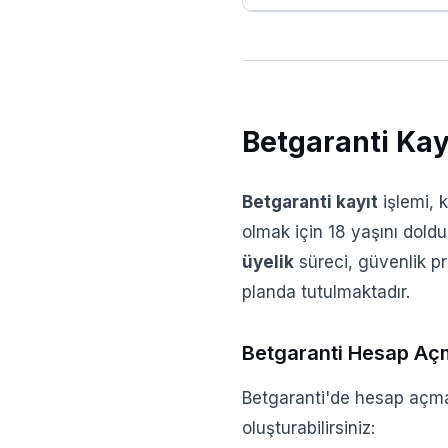
Betgaranti Kayı
Betgaranti kayıt
işlemi, 
olmak için 18 yaşını dold
üyelik
süreci, güvenlik pr
planda tutulmaktadır.
Betgaranti Hesap Aç
Betgaranti'de hesap açmak
oluşturabilirsiniz: