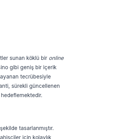
tler sunan köklü bir
online
no gibi geniş bir içerik
 dayanan tecrübesiyle
ranti, sürekli güncellenen
ı hedeflemektedir.
ekilde tasarlanmıştır.
isçiler için kolaylık