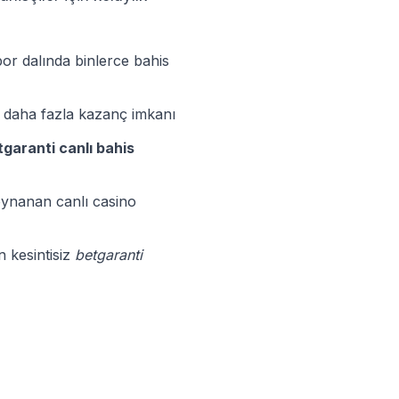
por dalında binlerce bahis
ra daha fazla kazanç imkanı
tgaranti canlı bahis
oynanan canlı casino
 kesintisiz
betgaranti