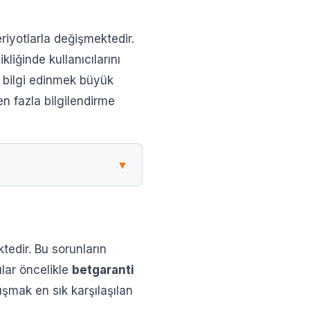
eriyotlarla değişmektedir.
iğinde kullanıcılarını
n bilgi edinmek büyük
en fazla bilgilendirme
▼
tedir. Bu sorunların
ılar öncelikle
betgaranti
ışmak en sık karşılaşılan