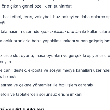
öne çıkan genel özellikleri şunlardır:
, basketbol, tenis, voleybol, buz hokeyi ve daha onlarca s
eği
rtalamasının üzerinde
spor bahisleri oranları
ile kullanıcıla
 anlık oranlarla bahis yapabilme imkanı sunan gelişmiş
be
zlerce slot oyunu, masa oyunları ve gerçek krupiyerlerle 
neyimi
e canlı destek, e-posta ve sosyal medya kanalları üzerinden
im
hizmeti
atırma ve çekme yöntemleri ile hızlı işlem garantisi
telefon ve tabletlerden sorunsuz erişim imkanı
venilirlik Bilgileri